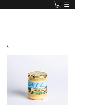
Miellerie Stucky - Le Rucher du
soleil