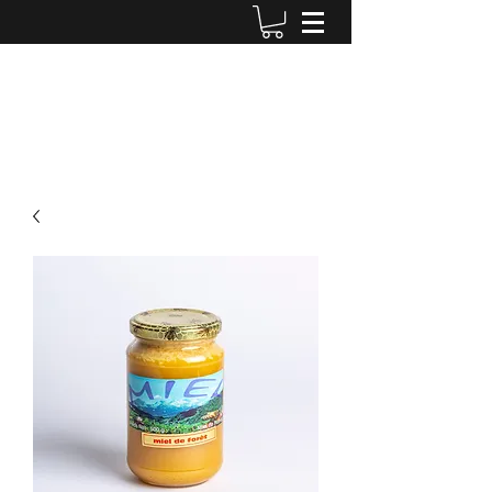
Miellerie Stucky - Le Rucher du
soleil